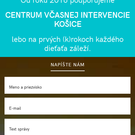
CENTRUM VČASNEJ INTERVENCIE
KOŠICE
lebo na prvých (k)rokoch každého
dieťaťa záleží.
NAPÍŠTE NÁM
Meno a priezvisko
E-mail
Text správy