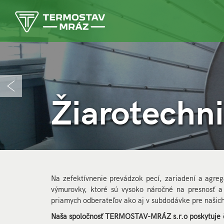
Žiarotechn
Žiarotechn
Na zefektívnenie prevádzok pecí, zariadení a agregá
výmurovky, ktoré sú vysoko náročné na presnosť a
priamych odberateľov ako aj v subdodávke pre našic
Naša spoločnosť TERMOSTAV-MRÁZ s.r.o poskytuje činn