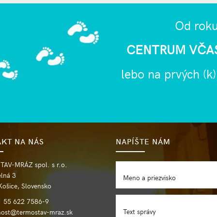
Od rok
CENTRUM VČAS
lebo na prvých (k
KT NA NÁS
NAPÍŠTE NÁM
AV-MRÁZ spol. s r.o.
lná 3
Meno a priezvisko
ošice, Slovensko
 55 622 7586-9
Text správy
most@termostav-mraz.sk