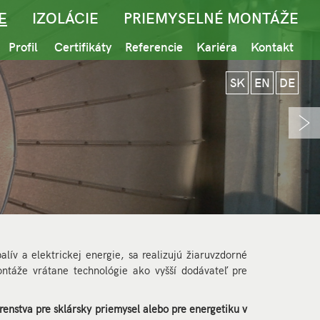
E
IZOLÁCIE
PRIEMYSELNÉ MONTÁŽE
Profil
Certifikáty
Referencie
Kariéra
Kontakt
SK
EN
DE
lív a elektrickej energie, sa realizujú žiaruvzdorné
ntáže vrátane technológie ako vyšší dodávateľ pre
enstva pre sklársky priemysel alebo pre energetiku v