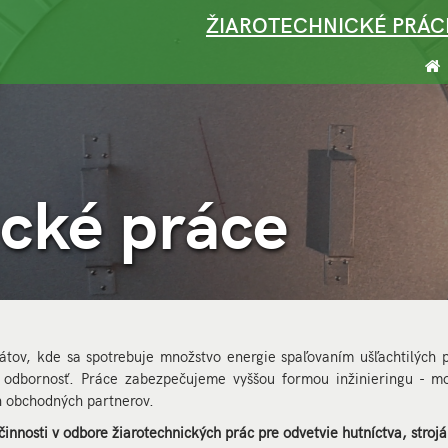
ŽIAROTECHNICKÉ PRÁC
ické práce
ické práce
tov, kde sa spotrebuje množstvo energie spaľovaním ušľachtilých pa
 odbornosť. Práce zabezpečujeme vyššou formou inžinieringu - mo
h obchodných partnerov.
osti v odbore žiarotechnických prác pre odvetvie hutníctva, strojár