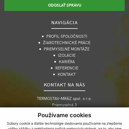
ODOSLAŤ SPRÁVU
NAVIGÁCIA
PROFIL SPOLOČNOSTI
ŽIAROTECHNICKÉ PRÁCE
PRIEMYSELNÉ MONTÁŽE
IZOLÁCIE
KARIÉRA
REFERENCIE
KONTAKT
KONTAKT NA NÁS
TERMOSTAV-MRÁZ spol. s r.o.
Priemyselná 3
042 99 Košice, Slovensko
Používame cookies
+421 55 622 7586-9
Súbory cookie a ďalšie technológie sledovania používame na zlepšenie
termost@termostav-mraz.sk
vášho zážitku z prehliadania našich webových stránok, na to, aby sme