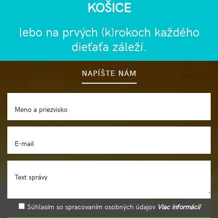
KOŠICE
lebo na prvých (k)rokoch každého
dieťaťa záleží.
NAPÍŠTE NÁM
Meno a priezvisko
E-mail
Text správy
Súhlasím so spracovaním osobných údajov
Viac informácií