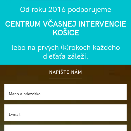
Od roku 2016 podporujeme
CENTRUM VČASNEJ INTERVENCIE
KOŠICE
lebo na prvých (k)rokoch každého
dieťaťa záleží.
NAPÍŠTE NÁM
Meno a priezvisko
E-mail