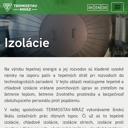
SK
EN
DE
Toggl
navig
Izolácie
Izolácie
Na výrobu tepelnej energie a jej rozvodov sú kladené vysoké
nároky na úsporu palív a tepelných strát pri rozvodoch do
technologických zariadení. V tejto oblasti realizujeme tepelné a
chladové izolácie vrátane povrchových úprav so zreteľom na
šetrenie teplom, šetrenie životného prostredia a bezpečnosť
obsluhujúceho personálu proti popáleniu.
V našej spoločnosti TERMOSTAV-MRÁZ vykonávame širokú
škálu izolačných prác rôznych typov. Či už sú to tepelné
izolácie, chladové izolácie, izolácie striech, izolácie proti