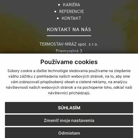
KARIÉRA
REFERENCIE
KONTAKT
KONTAKT NA NÁS
TERMOSTAV-MRÁZ spol. s r.o.
Priemyselná 3
042 99 Košice, Slovensko
Používame cookies
+421 55 622 7586-9
Súbory cookie a ďalšie technológie sledovania používame na zlepšenie
termost@termostav-mraz.sk
vášho zážitku z prehliadania našich webových stránok, na to, aby sme
vám zobrazovali prispôsobený obsah a cielené reklamy, na analýzu
Personálne oddelenie +421 55 6006 114
návštevnosti našich webových stránok a na pochopenie toho, odkiaľ naši
návštevníci prichádzajú.
Cenové ponuky +421 55 6006 209
Oddelenie nákupu +421 911 279 536
SÚHLASÍM
Ekonomické oddelenie +421 55 6006 218
Zmeniť moje nastavenia
Hore
|
Mapa stránok
|
Ochrana osobných údajov
|
Cookies
Odmietam
webdesign
|
webex.sk