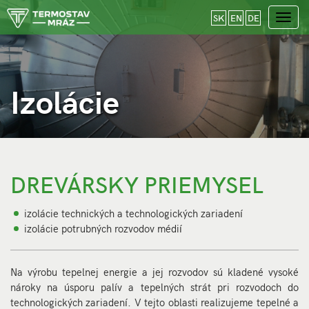
SK
EN
DE
Toggl
navig
Izolácie
Izolácie
DREVÁRSKY PRIEMYSEL
izolácie technických a technologických zariadení
izolácie potrubných rozvodov médií
Na výrobu tepelnej energie a jej rozvodov sú kladené vysoké
nároky na úsporu palív a tepelných strát pri rozvodoch do
technologických zariadení. V tejto oblasti realizujeme tepelné a