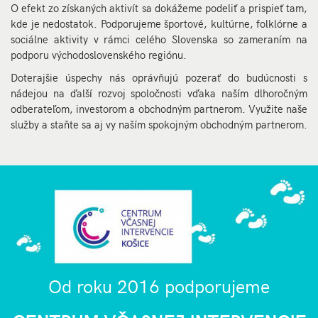
O efekt zo získaných aktivít sa dokážeme podeliť a prispieť tam,
kde je nedostatok. Podporujeme športové, kultúrne, folklórne a
sociálne aktivity v rámci celého Slovenska so zameraním na
podporu východoslovenského regiónu.
Doterajšie úspechy nás oprávňujú pozerať do budúcnosti s
nádejou na ďalší rozvoj spoločnosti vďaka naším dlhoročným
odberateľom, investorom a obchodným partnerom. Využite naše
služby a staňte sa aj vy naším spokojným obchodným partnerom.
Od roku 2016 podporujeme