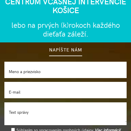
CENTRUM VČASNEJ INTERVENCIE
KOŠICE
lebo na prvých (k)rokoch každého
dieťaťa záleží.
NAPÍŠTE NÁM
Meno a priezvisko
E-mail
Text správy
Súhlasím so spracovaním osobných údajov
Viac informácií