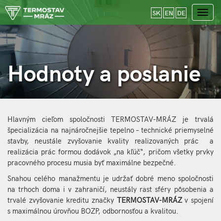
SK
EN
DE
Toggl
navig
Hodnoty a poslanie
Hodnoty a poslanie
Hlavným cieľom spoločnosti TERMOSTAV-MRÁZ je trvalá
špecializácia na najnáročnejšie tepelno – technické priemyselné
stavby, neustále zvyšovanie kvality realizovaných prác a
realizácia prác formou dodávok „na kľúč“, pričom všetky prvky
pracovného procesu musia byť maximálne bezpečné.
Snahou celého manažmentu je udržať dobré meno spoločnosti
na trhoch doma i v zahraničí, neustály rast sféry pôsobenia a
trvalé zvyšovanie kreditu značky
TERMOSTAV-MRÁZ
v spojení
s maximálnou úrovňou BOZP, odbornosťou a kvalitou.